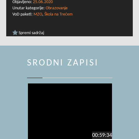
Objavljeno:
25.06.2020
Unutar kategorije:
Obrazovanje
VoD paketi:
MZO
,
Škola na Trećem
Spremi sadržaj
SRODNI ZAPISI
00:59:34