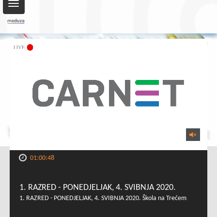
Toggle
navigation
01:00:48
1. RAZRED - PONEDJELJAK, 4. SVIBNJA 2020.
1. RAZRED - PONEDJELJAK, 4. SVIBNJA 2020. Škola na Trećem