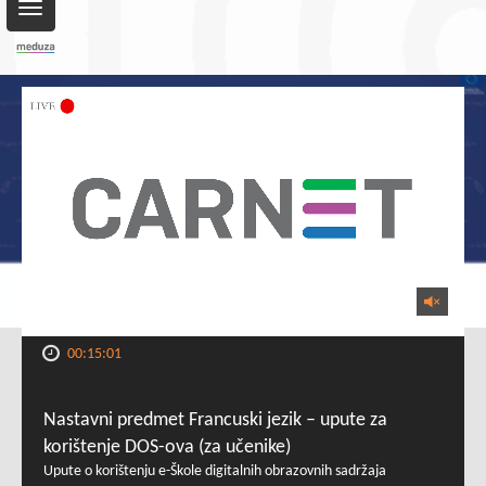
Toggle
navigation
00:15:01
Nastavni predmet Francuski jezik – upute za
korištenje DOS-ova (za učenike)
Upute o korištenju e-Škole digitalnih obrazovnih sadržaja