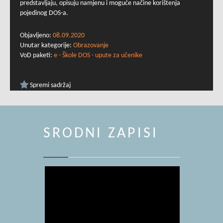
predstavljaju, opisuju namjenu i moguće načine korištenja
pojedinog DOS-a.
Objavljeno:
08.09.2020
Unutar kategorije:
Obrazovanje
VoD paketi:
e - Škole DOS - upute za učenike
Spremi sadržaj
SRODNI ZAPISI