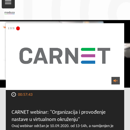
Toggle
navigation
00:57:43
CARNET webinar: "Organizacija i provođenje
nastave u virtualnom okruženju"
Ovaj webinar održan je 10.09.2020. od 13-14h, a namijenjen je