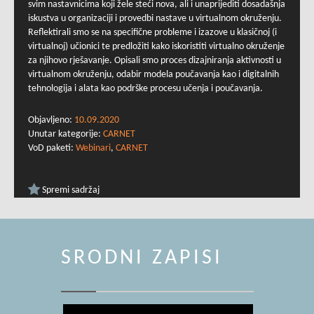
svim nastavnicima koji žele steći nova, ali i unaprijediti dosadašnja
iskustva u organizaciji i provedbi nastave u virtualnom okruženju.
Reflektirali smo se na specifične probleme i izazove u klasičnoj (i
virtualnoj) učionici te predložiti kako iskoristiti virtualno okruženje
za njihovo rješavanje. Opisali smo proces dizajniranja aktivnosti u
virtualnom okruženju, odabir modela poučavanja kao i digitalnih
tehnologija i alata kao podrške procesu učenja i poučavanja.
Objavljeno:
10.09.2020
Unutar kategorije:
CARNET
VoD paketi:
Webinari
,
CARNET
Spremi sadržaj
SRODNI ZAPISI