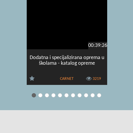
00:39:26
Dodatna i specijalizirana oprema u
Webin
školama - katalog opreme
digitalne 
CARNET
3219