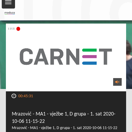
Toggle
navigation
00:45:31
Mrazović - MA1 - vježbe 1, D grupa - 1. sat 2020-
10-06 11-15-22
Mrazović - MA1 - vježbe 1, D grupa - 1. sat 2020-10-06 11-15-22