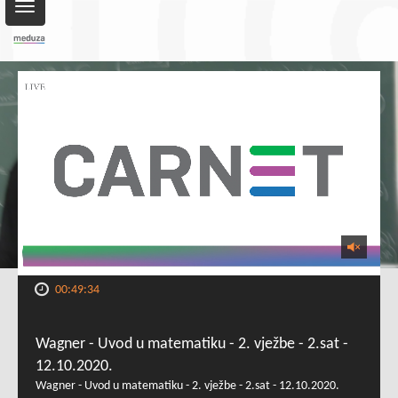
Toggle
navigation
00:49:34
Wagner - Uvod u matematiku - 2. vježbe - 2.sat -
12.10.2020.
Wagner - Uvod u matematiku - 2. vježbe - 2.sat - 12.10.2020.