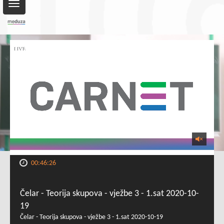
Toggle
navigation
00:46:26
Čelar - Teorija skupova - vježbe 3 - 1.sat 2020-10-
19
Čelar - Teorija skupova - vježbe 3 - 1.sat 2020-10-19