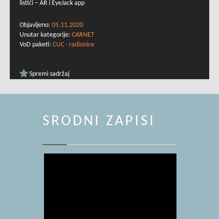
listići – AR i EyeJack app
Objavljeno:
05.11.2020
Unutar kategorije:
CARNET
VoD paketi:
CUC - radionice
Spremi sadržaj
SRODNI ZAPISI