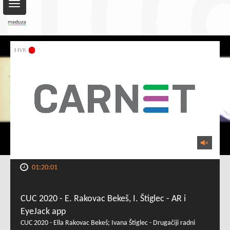
Toggle
navigation
01:20:01
CUC 2020 - E. Rakovac Bekeš, I. Štiglec - AR i
EyeJack app
CUC 2020 - Ella Rakovac Bekeš; Ivana Štiglec - Drugačiji radni