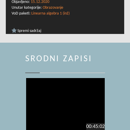
Objavljeno:
15.12.2020
Unutar kategorije:
Obrazovanje
VoD paketi:
Linearna algebra 1 (inž)
Spremi sadržaj
SRODNI ZAPISI
00:45:02