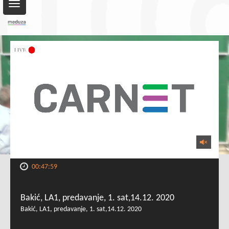
Toggle
navigation
00:47:59
Bakić, LA1, predavanje, 1. sat,14.12. 2020
Bakić, LA1, predavanje, 1. sat,14.12. 2020