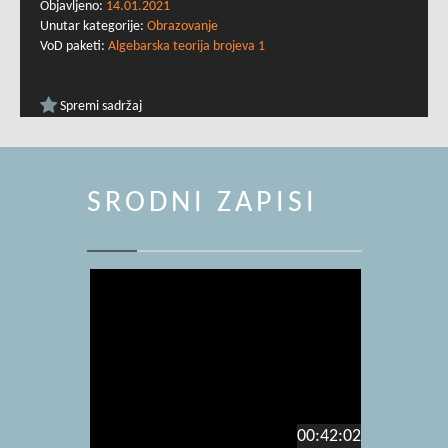
Objavljeno:
14.01.2021
Unutar kategorije:
Obrazovanje
VoD paketi:
Algebarska teorija brojeva 1
Spremi sadržaj
SRODNI ZAPISI
00:42:02