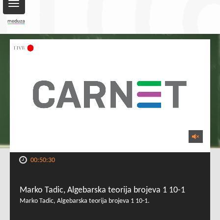
Toggle
navigation
00:50:30
Marko Tadic, Algebarska teorija brojeva 1 10-1
Marko Tadic, Algebarska teorija brojeva 1 10-1.