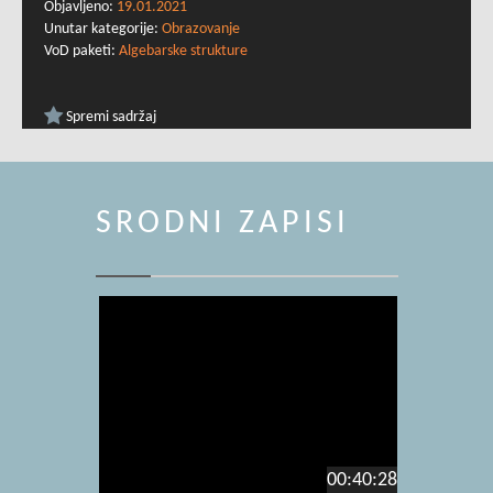
Objavljeno:
19.01.2021
Unutar kategorije:
Obrazovanje
VoD paketi:
Algebarske strukture
Spremi sadržaj
SRODNI ZAPISI
00:40:28