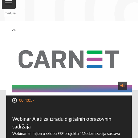
Toggle
navigation
00:43:57
Webinar Alati za izradu digitalnih obrazovnih
sadržaja
Webinar snimljen u sklopu ESF projekta "Modernizacija sustava