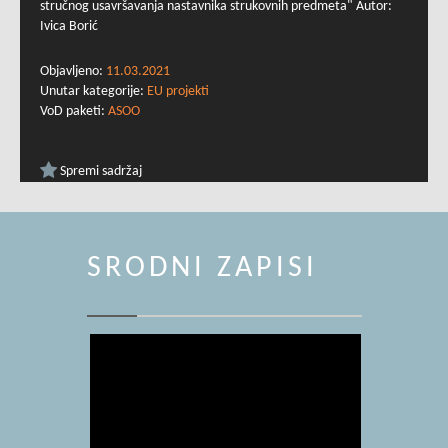
stručnog usavršavanja nastavnika strukovnih predmeta" Autor:
Ivica Borić
Objavljeno:
11.03.2021
Unutar kategorije:
EU projekti
VoD paketi:
ASOO
Spremi sadržaj
SRODNI ZAPISI