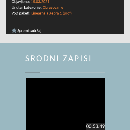
Objavljeno:
18.03.2021
Unutar kategorije:
Obrazovanje
VoD paketi:
Linearna algebra 1 (prof)
Spremi sadržaj
SRODNI ZAPISI
00:53:49