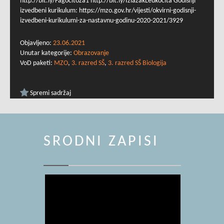
http://bit.ly/Fagocitoza1 http://bit.ly/IzlazakLeukocita Godišnji
izvedbeni kurikulum: https://mzo.gov.hr/vijesti/okvirni-godisnji-
izvedbeni-kurikulumi-za-nastavnu-godinu-2020-2021/3929
Objavljeno:
23.06.2021
Unutar kategorije:
Obrazovanje
VoD paketi:
MZO
,
3. razred SŠ
,
3. razred SŠ Biologija
Spremi sadržaj
SRODNI ZAPISI