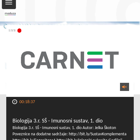
Toggle
navigation
00:18:37
Biologija 3.r. SŠ - Imunosni sustav, 1. dio
Biologija 3.r. SŠ - Imunosni sustav, 1. dio Autor: Jelka Škoton
Poveznice na dodatne sadržaje: http://bit.ly/SustavKomplementa