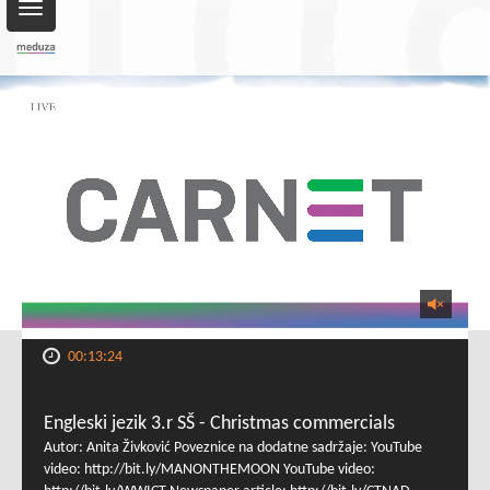
Toggle
navigation
00:13:24
Engleski jezik 3.r SŠ - Christmas commercials
Autor: Anita Živković Poveznice na dodatne sadržaje: YouTube
video: http://bit.ly/MANONTHEMOON YouTube video: