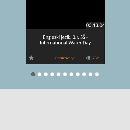
00:13:04
Engleski jezik, 3.r. SŠ -
Englesk
International Water Day
Obrazovanje
739
Uvjeti korištenja
|
O usluzi
|
Kontakt
|
Pomoć i podrška za