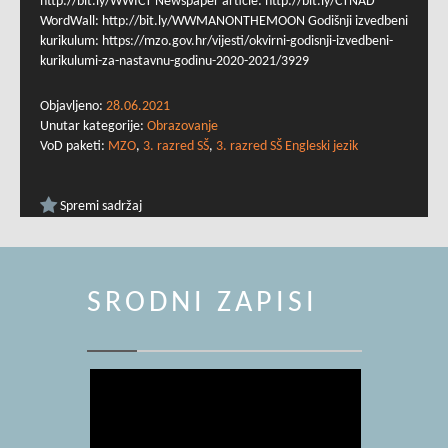
http://bit.ly/WWICT Newspaper article: http://bit.ly/CTNAD
WordWall: http://bit.ly/WWMANONTHEMOON Godišnji izvedbeni
kurikulum: https://mzo.gov.hr/vijesti/okvirni-godisnji-izvedbeni-
kurikulumi-za-nastavnu-godinu-2020-2021/3929
Objavljeno:
28.06.2021
Unutar kategorije:
Obrazovanje
VoD paketi:
MZO
,
3. razred SŠ
,
3. razred SŠ Engleski jezik
Spremi sadržaj
SRODNI ZAPISI