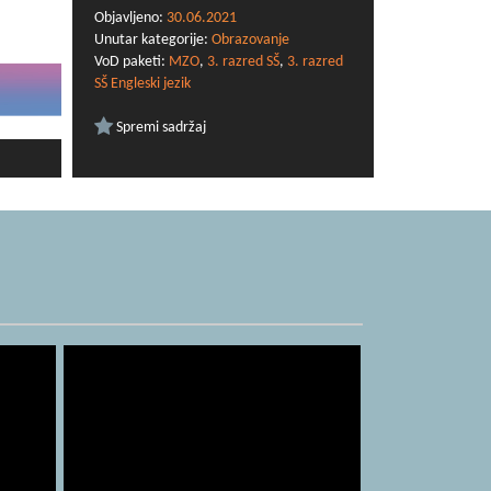
izvedbeni-kurikulumi-za-nastavnu-godinu-
Objavljeno:
30.06.2021
2020-2021/3929
Unutar kategorije:
Obrazovanje
VoD paketi:
MZO
,
3. razred SŠ
,
3. razred
SŠ Engleski jezik
Spremi sadržaj