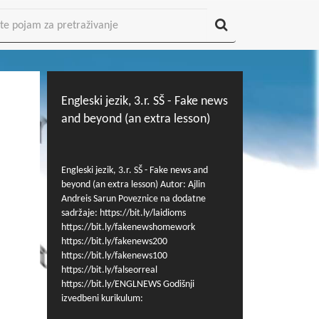
Engleski jezik, 3.r. SŠ - Fake news
and beyond (an extra lesson)
Engleski jezik, 3.r. SŠ - Fake news and
beyond (an extra lesson) Autor: Ajlin
Andreis Sarun Poveznice na dodatne
sadržaje: https://bit.ly/laidioms
https://bit.ly/fakenewshomework
https://bit.ly/fakenews200
https://bit.ly/fakenews100
https://bit.ly/falseorreal
https://bit.ly/ENGLNEWS Godišnji
izvedbeni kurikulum:
https://mzo.gov.hr/vijesti/okvirni-godisnji-