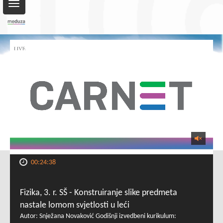
Toggle
navigation
00:24:38
Fizika, 3. r. SŠ - Konstruiranje slike predmeta
nastale lomom svjetlosti u leći
Autor: Snježana Novaković Godišnji izvedbeni kurikulum: