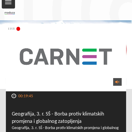
Toggle
navigation
00:19:45
Geografija, 3. r. SŠ - Borba protiv klimatskih
promjena i globalnog zatopljenja
Geografija, 3. r. SŠ - Borba protiv klimatskih promjena i globalnog