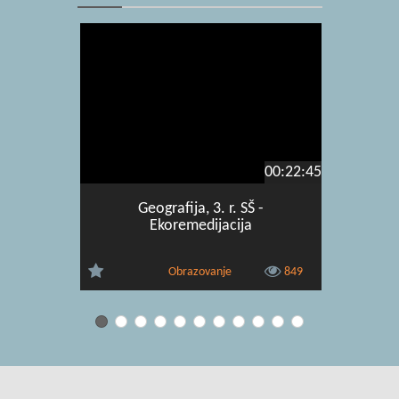
00:22:45
Geografija, 3. r. SŠ -
Geograf
Ekoremedijacija
pola
Obrazovanje
849