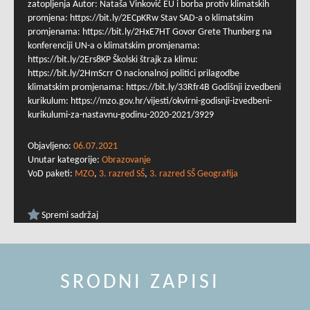
zatopljenja Autor: Nataša Vinković EU i borba protiv klimatskih
promjena: https://bit.ly/2ECpKRw Stav SAD-a o klimatskim
promjenama: https://bit.ly/2HxE7HT Govor Grete Thunberg na
konferenciji UN-a o klimatskim promjenama:
https://bit.ly/2Ers8KP Školski štrajk za klimu:
https://bit.ly/2HmScrr O nacionalnoj politici prilagodbe
klimatskim promjenama: https://bit.ly/33Rfr4B Godišnji izvedbeni
kurikulum: https://mzo.gov.hr/vijesti/okvirni-godisnji-izvedbeni-
kurikulumi-za-nastavnu-godinu-2020-2021/3929
Objavljeno:
06.07.2021
Unutar kategorije:
Obrazovanje
VoD paketi:
MZO
,
3. razred SŠ
,
3. razred SŠ Geografija
Spremi sadržaj
SRODNI ZAPISI