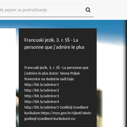
Francuski jezik, 3. r. SŠ - La
personne que j'admire le plus
Francuski jezik, 3. r. SŠ - La personne que
j'admire le plus Autor: Vesna Poljak
Poveznice na dodatne sadržaje:
http://bit.ly/admirer1
http://bit.ly/admirer2
http://bit.ly/admirer3
http://bit.ly/admirer4
http://bit.ly/admirer5 Godišnji izvedbeni
kurikulum:https://mzo.gov.hr/vijesti/okvirni-
godisnji-izvedbeni-kurikulumi-za-
nastavnu-godinu-2020-2021/3929