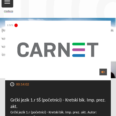
Toggle
navigation
00:14:02
Grčki jezik 1.r SŠ (početnici) - Kretski bik. Imp. prez.
akt.
Grčki jezik 1.r (početnici) - Kretski bik. Imp. prez. akt. Autor: