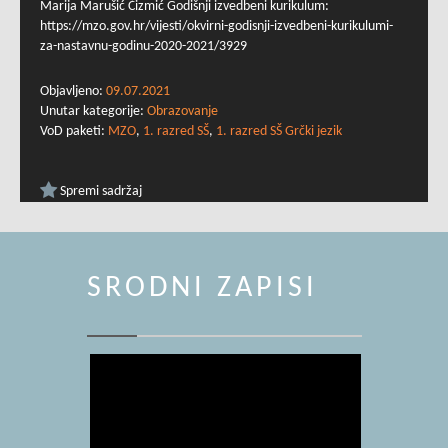
Marija Marušić Čizmić Godišnji izvedbeni kurikulum:
https://mzo.gov.hr/vijesti/okvirni-godisnji-izvedbeni-kurikulumi-
za-nastavnu-godinu-2020-2021/3929
Objavljeno:
09.07.2021
Unutar kategorije:
Obrazovanje
VoD paketi:
MZO
,
1. razred SŠ
,
1. razred SŠ Grčki jezik
Spremi sadržaj
SRODNI ZAPISI