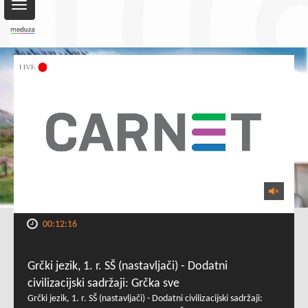
Toggle
navigation
00:12:16
Grčki jezik, 1. r. SŠ (nastavljači) - Dodatni
civilizacijski sadržaji: Grčka sve
Grčki jezik, 1. r. SŠ (nastavljači) - Dodatni civilizacijski sadržaji: