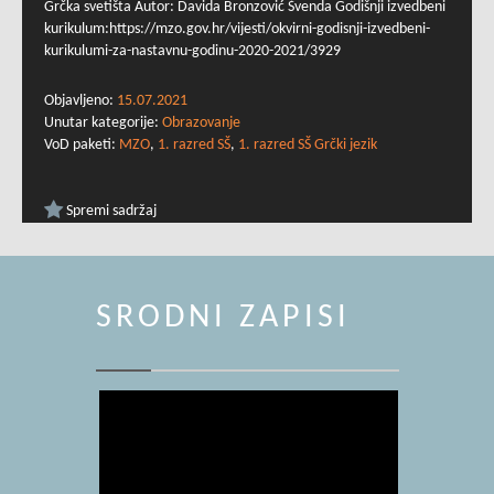
Grčka svetišta Autor: Davida Bronzović Švenda Godišnji izvedbeni
kurikulum:https://mzo.gov.hr/vijesti/okvirni-godisnji-izvedbeni-
kurikulumi-za-nastavnu-godinu-2020-2021/3929
Objavljeno:
15.07.2021
Unutar kategorije:
Obrazovanje
VoD paketi:
MZO
,
1. razred SŠ
,
1. razred SŠ Grčki jezik
Spremi sadržaj
SRODNI ZAPISI