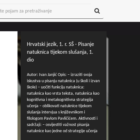
Hrvatski jezik, 1. r. SŠ - Pisanje
natuknica tijekom slušanja, 1.
dio
Autor: Ivan Janjić Opis: – izraziti svoja
iskustva u pisanju natuknica (u školi i izvan
škole) – uočiti funkciju natuknica:
natuknica kao vrsta teksta, natuknica kao
kognitivna i metakognitivna strategija
učenja – oblikovati natuknice tijekom
slušanja intervjua s književnikom i
filologom Pavlom Pavličićem. Aktivnosti i
sadržaji: – osvijestiti važnost pisanja
natuknice kao jedne od strategije učenja
koja služi za memoriranje znanja (učenje),