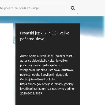
Hrvatski jezik, 7. r. OŠ - Veliko
početno slovo
Autor: Sonja Kuštan Opis: - polazni tekst
autorice videolekcije - pisanje velikog
početnog slova u jednorječnim i
višerječnim imenima ustanova, društava,
pokreta, epoha i povijesnih događaja
Godišnji izvedbeni kurikulum:
https://mzo.gov.hr/vijesti/okvirni-godisnji-
izvedbeni-kurikulumi-za-nastavnu-godinu-
2020-2021/3929