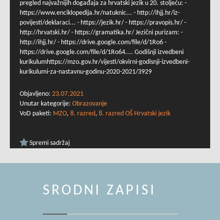
pregled najvažnijih događaja za hrvatski jezik u 20. stoljeću: -
https://www.enciklopedija.hr/natuknic... - http://ihjj.hr/iz-
povijesti/deklaraci... - https://jezik.hr/ - https://pravopis.hr/ -
http://hrvatski.hr/ - https://gramatika.hr/ Jezični purizam: -
http://ihjj.hr/ - https://drive.google.com/file/d/1Ro6 -
https://drive.google.com/file/d/1Ro64.... Godišnji izvedbeni
kurikulumhttps://mzo.gov.hr/vijesti/okvirni-godisnji-izvedbeni-
kurikulumi-za-nastavnu-godinu-2020-2021/3929
Objavljeno:
23.07.2021
Unutar kategorije:
Obrazovanje
VoD paketi:
MZO
,
8. razred
,
8. razred OŠ Hrvatski jezik
Spremi sadržaj
SRODNI ZAPISI