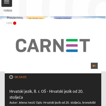
Toggle
navigation
00:14:01
Hrvatski jezik, 8. r. OŠ - Hrvatski jezik od 20.
stoljeća
Autor: Jelena Ivezić Opis: Hrvatski jezik od 20. stoljeća, kronološki