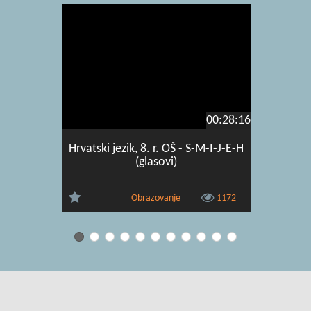
00:28:16
Hrvatski jezik, 8. r. OŠ - S-M-I-J-E-H
Hrvatsk
(glasovi)
svjestan 
Obrazovanje
1172