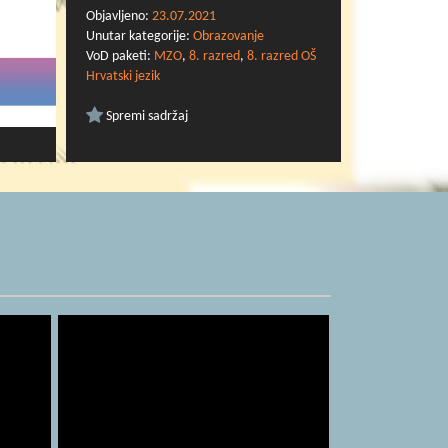
nastavnu-godinu-2020-2021/3929
Objavljeno:
23.07.2021
Unutar kategorije:
Obrazovanje
VoD paketi:
MZO
,
8. razred
,
8. razred OŠ
Hrvatski jezik
Spremi sadržaj