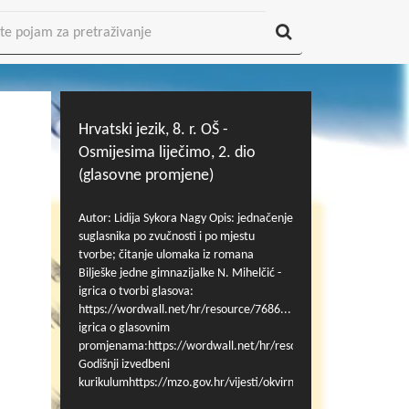
Hrvatski jezik, 8. r. OŠ -
Osmijesima liječimo, 2. dio
(glasovne promjene)
Autor: Lidija Sykora Nagy Opis: jednačenje
suglasnika po zvučnosti i po mjestu
tvorbe; čitanje ulomaka iz romana
Bilješke jedne gimnazijalke N. Mihelčić -
igrica o tvorbi glasova:
https://wordwall.net/hr/resource/7686...
igrica o glasovnim
promjenama:https://wordwall.net/hr/resource/9466339
Godišnji izvedbeni
kurikulumhttps://mzo.gov.hr/vijesti/okvirni-
godisnji-izvedbeni-kurikulumi-za-