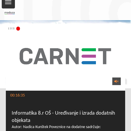
Toggle
navigation
00:16:35
Informatika 8.r OŠ - Uređivanje i izrada dodatnih
objekata
Autor: Nadica Kunštek Poveznice na dodatne sadržaje: