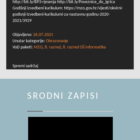
http://bit.ly/BP3-rjesenja http://bit.ly/Poveznice_do_igrica
Godišnji izvedbeni kurikulum: https://mzo.gov.hr/vijesti/okvirni-
godisnji-izvedbeni-kurikulumi-za-nastavnu-godinu-2020-
2021/3929
Objavljeno:
26.07.2021
Unutar kategorije:
Obrazovanje
VoD paketi:
MZO
,
8. razred
,
8. razred OŠ Informatika
Spremi sadržaj
SRODNI ZAPISI