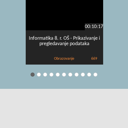
00:10:17
Informatika 8. r. OŠ - Prikazivanje i
Informa
pregledavanje podataka
poj
Obrazovanje
669
Uvjeti korištenja
|
O usluzi
|
Kontakt
|
Pomoć i podrška za