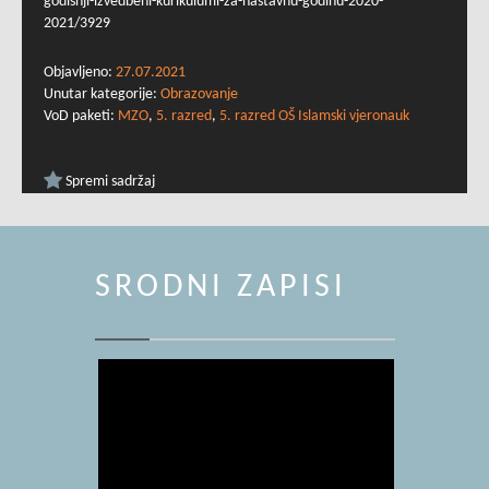
godisnji-izvedbeni-kurikulumi-za-nastavnu-godinu-2020-
2021/3929
Objavljeno:
27.07.2021
Unutar kategorije:
Obrazovanje
VoD paketi:
MZO
,
5. razred
,
5. razred OŠ Islamski vjeronauk
Spremi sadržaj
SRODNI ZAPISI