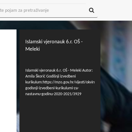
Islamski vjeronauk 6.r. OŠ -
Meleki
Islamski vjeronauk 6.r. OŠ - Meleki Autor:
Amila Škorić Godišnji izvedbeni
kurikulum:https://mzo.gov.hr/vijesti/okvirni-
godisnji-izvedbeni-kurikulumi-za-
nastavnu-godinu-2020-2021/3929