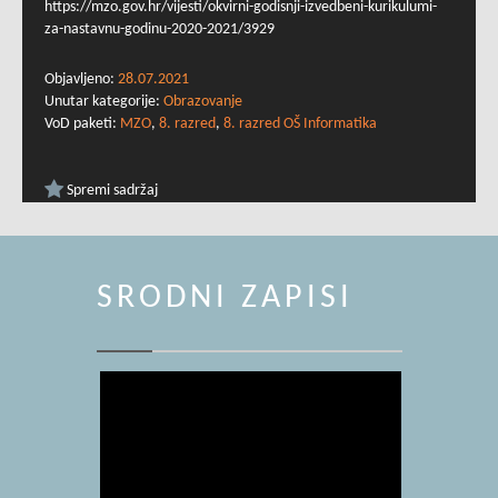
https://mzo.gov.hr/vijesti/okvirni-godisnji-izvedbeni-kurikulumi-
za-nastavnu-godinu-2020-2021/3929
Objavljeno:
28.07.2021
Unutar kategorije:
Obrazovanje
VoD paketi:
MZO
,
8. razred
,
8. razred OŠ Informatika
Spremi sadržaj
SRODNI ZAPISI