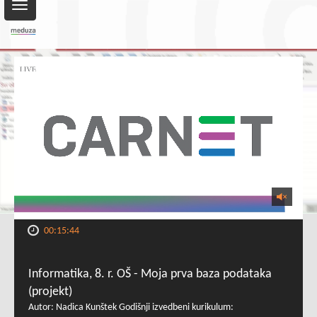
Toggle
navigation
00:15:44
Informatika, 8. r. OŠ - Moja prva baza podataka
(projekt)
Autor: Nadica Kunštek Godišnji izvedbeni kurikulum: