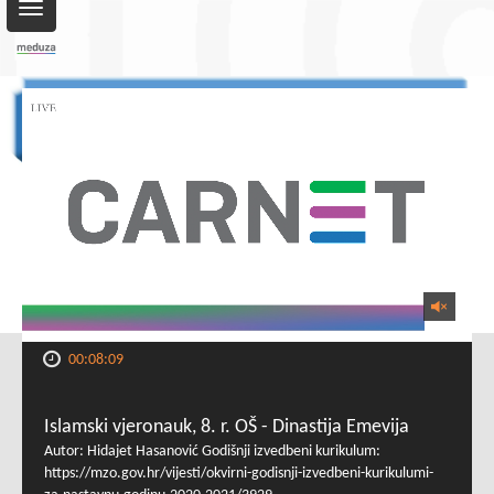
Toggle
navigation
00:08:09
Islamski vjeronauk, 8. r. OŠ - Dinastija Emevija
Autor: Hidajet Hasanović Godišnji izvedbeni kurikulum:
https://mzo.gov.hr/vijesti/okvirni-godisnji-izvedbeni-kurikulumi-