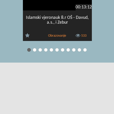
00:13:12
Islamski vjeronauk 8.r OŠ - Davud,
Islamski 
a.s., i Zebur
Obrazovanje
533
Uvjeti korištenja
|
O usluzi
|
Kontakt
|
Pomoć i podrška za
administratore
|
Pomoć i podrška za korisnike
|
Izjava o digitalnoj
pristupačnosti
|
Obavijest o privatnosti