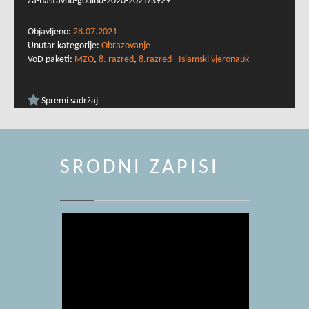
za-nastavnu-godinu-2020-2021/3929
Objavljeno:
28.07.2021
Unutar kategorije:
Obrazovanje
VoD paketi:
MZO
,
8. razred
,
8.razred - Islamski vjeronauk
Spremi sadržaj
SRODNI ZAPISI