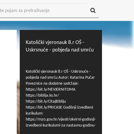
Katolički vjeronauk 8.r OŠ -
Uskrsnuće - pobjeda nad smrću
Katolički vjeronauk 8.r OŠ - Uskrsnuće -
pobjeda nad smrću Autor: Katarina Pučar
Poveznice na dodatne sadržaje:
https://bit.ly/NEVJERNITOMA
https://biblija.ks.hr/
https://bit.ly/CitajBibliju
https://bit.ly/PRICASE Godišnji izvedbeni
kurikulum:
https://mzo.gov.hr/vijesti/okvirni-godisnji-
izvedbeni-kurikulumi-za-nastavnu-godinu-
2020-2021/3929