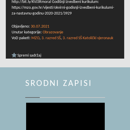
http://bit.ly/KVJ3Rmoral Godišnji izvedbeni kurikulum:
https://mzo.gov.hr/vijesti/okvirni-godisnji-izvedbeni-kurikulumi-
za-nastavnu-godinu-2020-2021/3929
Objavljeno:
30.07.2021
Unutar kategorije:
Obrazovanje
VoD paketi:
MZO
,
3. razred SŠ
,
3. razred SŠ Katolički vjeronauk
Spremi sadržaj
SRODNI ZAPISI