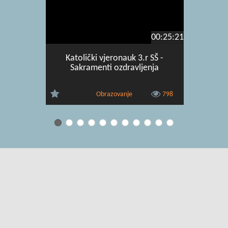
00:25:21
Katolički vjeronauk 3.r SŠ -
Katolič
Sakramenti ozdravljenja
Božji / K
Obrazovanje
798
Uvjeti korištenja
|
O usluzi
|
Kontakt
|
Pomoć i podrška za
administratore
|
Pomoć i podrška za korisnike
|
Izjava o digitalnoj