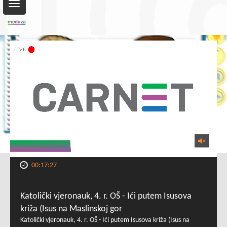
Toggle
navigation
00:17:27
Katolički vjeronauk, 4. r. OŠ - Ići putem Isusova
križa (Isus na Maslinskoj gor
Katolički vjeronauk, 4. r. OŠ - Ići putem Isusova križa (Isus na