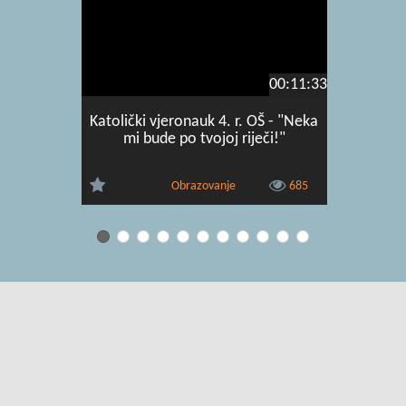
00:11:33
Katolički vjeronauk 4. r. OŠ - "Neka
Katolički 
mi bude po tvojoj riječi!"
zakon u 
Obrazovanje
685
Uvjeti korištenja
|
O usluzi
|
Kontakt
|
Pomoć i podrška za