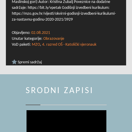
Maslinskoj gori) Autor: Kristina Zubalj Poveznice na dodatne
sadržaje: https://bit.ly/vpetak Godišnji izvedbeni kurikulum:
https://mzo.gov.hr/vijesti/okvirni-godisnji-izvedbeni-kurikulumi-
za-nastavnu-godinu-2020-2021/3929
Objavljeno:
02.08.2021
Unutar kategorije:
Obrazovanje
VoD paketi:
MZO
,
4. razred OŠ - Katolički vjeronauk
Spremi sadržaj
SRODNI ZAPISI