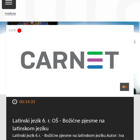
Toggle
navigation
00:14:33
Latinski jezik 6. r. OŠ - Božićne pjesme na
latinskom jeziku
Latinski jezik 6.r. - Božićne pjesme na latinskom jeziku Autor: Iva