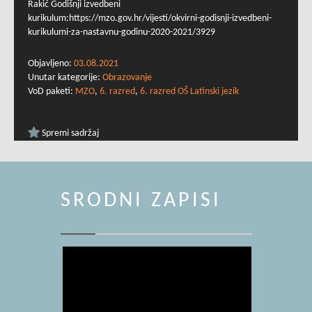
Rakić Godišnji izvedbeni
kurikulum:https://mzo.gov.hr/vijesti/okvirni-godisnji-izvedbeni-
kurikulumi-za-nastavnu-godinu-2020-2021/3929
Objavljeno:
03.08.2021
Unutar kategorije:
Obrazovanje
VoD paketi:
MZO
,
6. razred
,
6. razred OŠ Latinski jezik
Spremi sadržaj
SRODNI ZAPISI