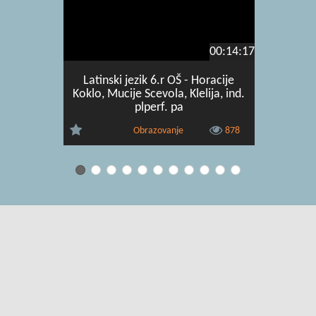
00:14:17
Latinski jezik 6.r OŠ - Horacije
Latinski
Koklo, Mucije Scevola, Klelija, ind.
Junije Bru
plperf. pa
Obrazovanje
878
Uvjeti korištenja
|
O usluzi
|
Kontakt
|
Pomoć i podrška za
administratore
|
Pomoć i podrška za korisnike
|
Izjava o digitalnoj