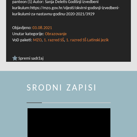
panteon (1) Autor: Sanja Deletis Godišnji izvedbeni
kurikulum:https://mzo.gov.hr/vijesti/okvirni-godisnji-izvedbeni-
kurikulumi-za-nastavnu-godinu-2020-2021/3929
Objavljeno:
03.08.2021
Unutar kategorije:
Obrazovanje
VoD paketi:
MZO
,
1. razred SŠ
,
1. razred SŠ Latinski jezik
Spremi sadržaj
SRODNI ZAPISI