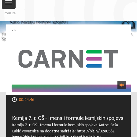
Toggle
navigation
00:24:46
Kemija 7. r. OŠ - Imena i formule kemijskih spojeva
Kemija 7. r. OŠ - Imena i formule kemijskih spojeva Autor: Saša
Lakić Poveznice na dodatne sadržaje: https://bit.ly/32eC56Z