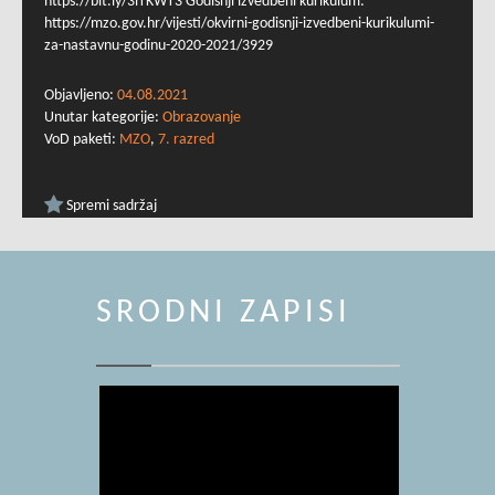
https://bit.ly/3lTKWT3 Godišnji izvedbeni kurikulum:
https://mzo.gov.hr/vijesti/okvirni-godisnji-izvedbeni-kurikulumi-
za-nastavnu-godinu-2020-2021/3929
Objavljeno:
04.08.2021
Unutar kategorije:
Obrazovanje
VoD paketi:
MZO
,
7. razred
Spremi sadržaj
SRODNI ZAPISI