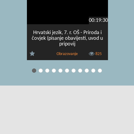
00:19:30
Hrvatski jezik, 7. r. OŠ - Priroda i
Španjolski
čovjek (pisanje obavijesti, uvod u
pripovij
Obrazovanje
825
Uvjeti korištenja
|
O usluzi
|
Kontakt
|
Pomoć i podrška za
administratore
|
Pomoć i podrška za korisnike
|
Izjava o digitalnoj