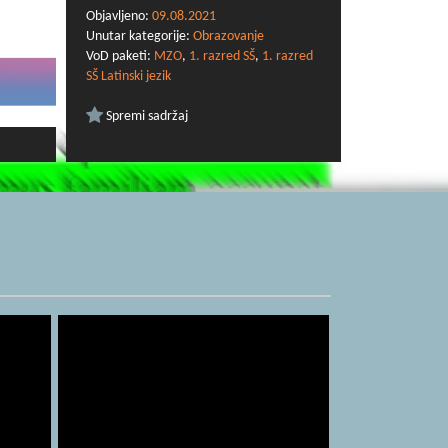
Objavljeno:
09.08.2021
Unutar kategorije:
Obrazovanje
VoD paketi:
MZO
,
1. razred SŠ
,
1. razred
SŠ Latinski jezik
Spremi sadržaj