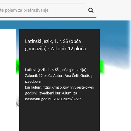
Latinski jezik, 1. r. SŠ (opća
gimnazija) - Zakonik 12 ploča
Latinski jezik, 1. r. SŠ (opća gimnazija) -
Zakonik 12 ploča Autor: Ana Čelik Godišnji
izvedbeni
kurikulum:https://mzo.gov.hr/vijesti/okvirni-
godisnji-izvedbeni-kurikulumi-za-
nastavnu-godinu-2020-2021/3929