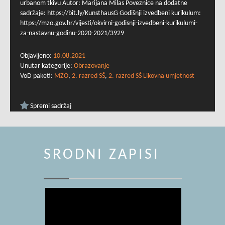
urbanom tkivu Autor: Marijana Milas Poveznice na dodatne
sadržaje: https://bit.ly/KunsthausG Godišnji izvedbeni kurikulum:
https://mzo.gov.hr/vijesti/okvirni-godisnji-izvedbeni-kurikulumi-
za-nastavnu-godinu-2020-2021/3929
Objavljeno:
10.08.2021
Unutar kategorije:
Obrazovanje
VoD paketi:
MZO
,
2. razred SŠ
,
2. razred SŠ Likovna umjetnost
Spremi sadržaj
SRODNI ZAPISI