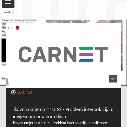
Toggle
navigation
00:14:50
Likovna umjetnost 2.r SŠ - Problem interpolacija u
povijesnom urbanom tkivu
Likovna umjetnost 2.r SŠ - Problem interpolacija u povijesnom