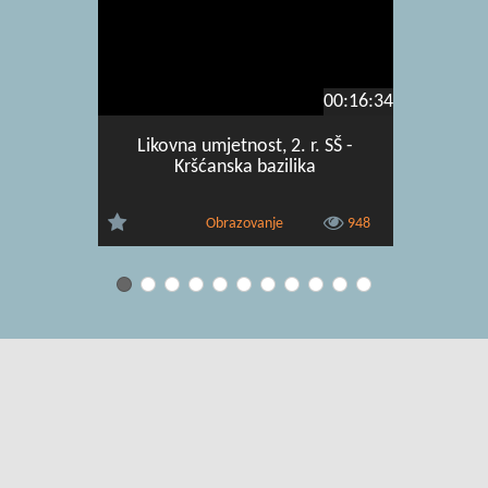
00:16:34
Likovna umjetnost, 2. r. SŠ -
Likovna um
Kršćanska bazilika
građev
Obrazovanje
948
Uvjeti korištenja
|
O usluzi
|
Kontakt
|
Pomoć i podrška za