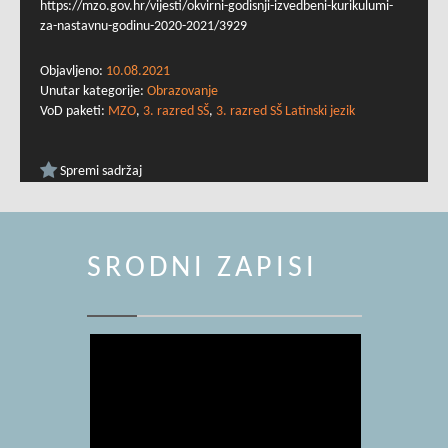
https://mzo.gov.hr/vijesti/okvirni-godisnji-izvedbeni-kurikulumi-
za-nastavnu-godinu-2020-2021/3929
Objavljeno:
10.08.2021
Unutar kategorije:
Obrazovanje
VoD paketi:
MZO
,
3. razred SŠ
,
3. razred SŠ Latinski jezik
Spremi sadržaj
SRODNI ZAPISI