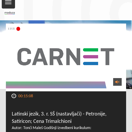
Toggle
navigation
00:15:08
Latinski jezik, 3. r. SŠ (nastavljači) - Petronije,
Satiricon; Cena Trimalchioni
Autor: Tonći Maleš Godišnji izvedbeni kurikulum: