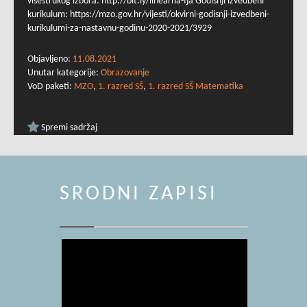
višestrukog izbora: http://bit.ly/linearna-fja Godišnji izvedbeni
kurikulum: https://mzo.gov.hr/vijesti/okvirni-godisnji-izvedbeni-
kurikulumi-za-nastavnu-godinu-2020-2021/3929
Objavljeno:
11.08.2021
Unutar kategorije:
Obrazovanje
VoD paketi:
MZO
,
1. razred SŠ
,
1. razred SŠ Matematika
Spremi sadržaj
SRODNI ZAPISI