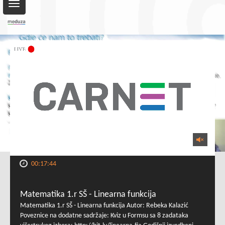
Toggle
navigation
00:17:44
Matematika 1.r SŠ - Linearna funkcija
Matematika 1.r SŠ - Linearna funkcija Autor: Rebeka Kalazić
Poveznice na dodatne sadržaje: Kviz u Formsu sa 8 zadataka