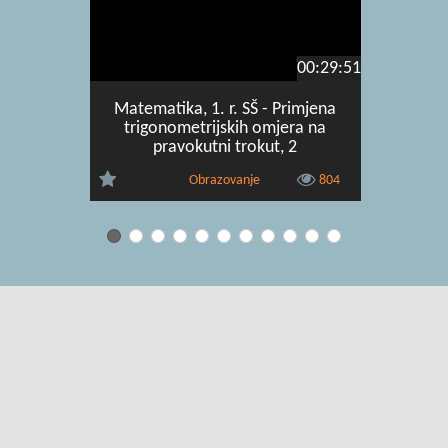
00:29:51
Matematika, 1. r. SŠ - Primjena
Matematik
trigonometrijskih omjera na
pravokutni trokut, 2
Obrazovanje
804
Uvjeti korištenja
|
O usluzi
|
Kontakt
|
Pomoć i podrška za
administratore
|
Pomoć i podrška za korisnike
|
Izjava o digitalnoj