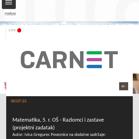
Toggle
navigation
00:07:33
Matematika, 5. r. OŠ - Razlomci i zastave
(projektni zadatak)
Autor: Ivica Gregurec Poveznice na dodatne sadržaje: