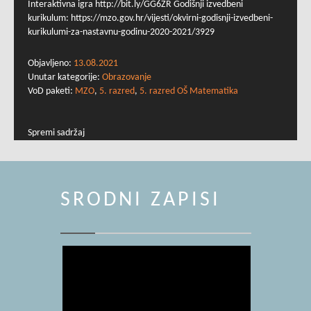
Interaktivna igra http://bit.ly/GG6ZR Godišnji izvedbeni
kurikulum: https://mzo.gov.hr/vijesti/okvirni-godisnji-izvedbeni-
kurikulumi-za-nastavnu-godinu-2020-2021/3929
Objavljeno:
13.08.2021
Unutar kategorije:
Obrazovanje
VoD paketi:
MZO
,
5. razred
,
5. razred OŠ Matematika
Spremi sadržaj
SRODNI ZAPISI