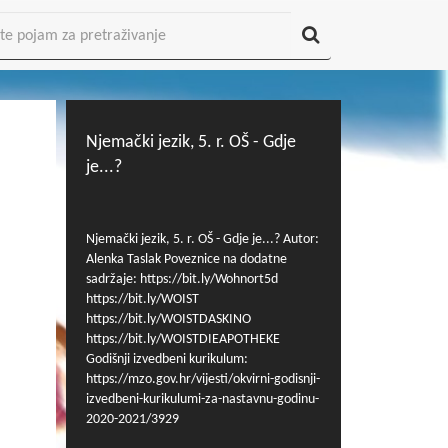
Njemački jezik, 5. r. OŠ - Gdje
je...?
Njemački jezik, 5. r. OŠ - Gdje je...? Autor:
Alenka Taslak Poveznice na dodatne
sadržaje: https://bit.ly/Wohnort5d
https://bit.ly/WOIST
https://bit.ly/WOISTDASKINO
https://bit.ly/WOISTDIEAPOTHEKE
Godišnji izvedbeni kurikulum:
https://mzo.gov.hr/vijesti/okvirni-godisnji-
izvedbeni-kurikulumi-za-nastavnu-godinu-
2020-2021/3929