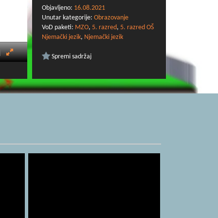
Objavljeno:
16.08.2021
Unutar kategorije:
Obrazovanje
VoD paketi:
MZO
,
5. razred
,
5. razred OŠ
Njemački jezik
,
Njemački jezik
Spremi sadržaj