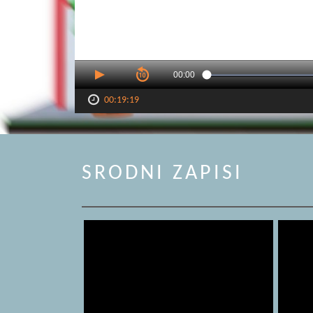
00:00
00:19:19
SRODNI ZAPISI