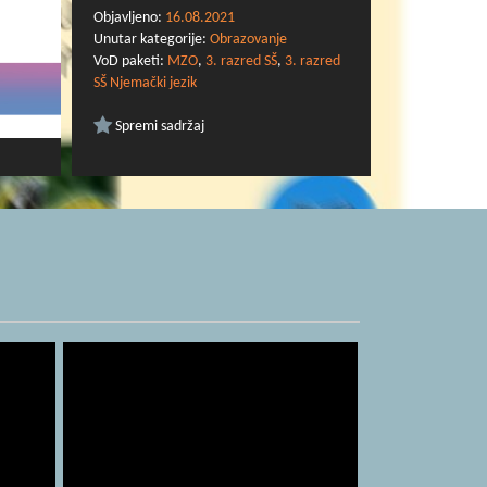
Objavljeno:
16.08.2021
Unutar kategorije:
Obrazovanje
VoD paketi:
MZO
,
3. razred SŠ
,
3. razred
SŠ Njemački jezik
Spremi sadržaj