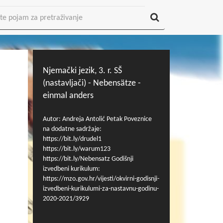
Njemački jezik, 3. r. SŠ
(nastavljači) - Nebensätze -
einmal anders
Autor: Andreja Antolić Petak Poveznice
na dodatne sadržaje:
https://bit.ly/drudel1
https://bit.ly/warum123
https://bit.ly/Nebensatz Godišnji
izvedbeni kurikulum:
https://mzo.gov.hr/vijesti/okvirni-godisnji-
izvedbeni-kurikulumi-za-nastavnu-godinu-
2020-2021/3929