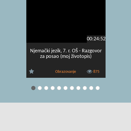
00:24:52
Njemački jezik, 7. r. OŠ - Razgovor
Njemač
za posao (moj životopis)
Obrazovanje
875