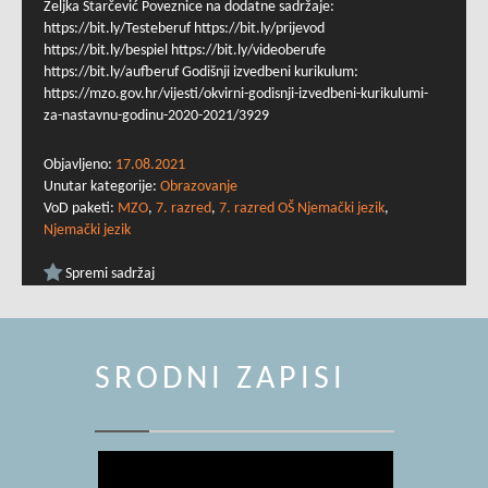
Željka Starčević Poveznice na dodatne sadržaje:
https://bit.ly/Testeberuf https://bit.ly/prijevod
https://bit.ly/bespiel https://bit.ly/videoberufe
https://bit.ly/aufberuf Godišnji izvedbeni kurikulum:
https://mzo.gov.hr/vijesti/okvirni-godisnji-izvedbeni-kurikulumi-
za-nastavnu-godinu-2020-2021/3929
Objavljeno:
17.08.2021
Unutar kategorije:
Obrazovanje
VoD paketi:
MZO
,
7. razred
,
7. razred OŠ Njemački jezik
,
Njemački jezik
Spremi sadržaj
SRODNI ZAPISI