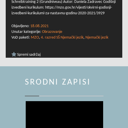
Schreibtraining 2 (Grundniveau) Autor: Daniela Zadravec Godišnji
izvedbeni kurikulum: https://mzo.gov.hr/vijesti/okvirni-godisnji-
izvedbeni-kurikulumi-za-nastavnu-godinu-2020-2021/3929
Objavljeno:
18.08.2021
Unutar kategorije:
Obrazovanje
VoD paketi:
MZO
,
4. razred SŠ Njemački jezik
,
Njemački jezik
Spremi sadržaj
SRODNI ZAPISI