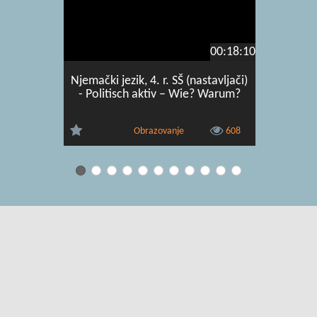
00:18:10
Njemački jezik, 4. r. SŠ (nastavljači)
Njemački j
- Politisch aktiv – Wie? Warum?
Kleidungs
Obrazovanje
608
Uvjeti korištenja
|
O usluzi
|
Kontakt
|
Pomoć i podrška za
administratore
|
Pomoć i podrška za korisnike
|
Izjava o digitalnoj