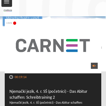
Toggle
navigation
00:19:14
Njemački jezik, 4. r. SŠ (početnici) - Das Abitur
schaffen: Schreibtraining 2
Njemački jezik, 4. r. SŠ (početnici) - Das Abitur schaffen: