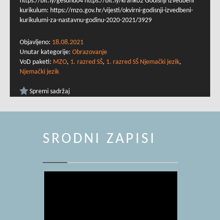
https://bit.ly/gesund04 https://bit.ly/krank02 Godišnji izvedbeni
kurikulum: https://mzo.gov.hr/vijesti/okvirni-godisnji-izvedbeni-
kurikulumi-za-nastavnu-godinu-2020-2021/3929
Objavljeno:
18.08.2021
Unutar kategorije:
Obrazovanje
VoD paketi:
MZO
,
1. razred SŠ
,
1. razred SŠ Njemački jezik
,
Njemački jezik
Spremi sadržaj
SRODNI ZAPISI