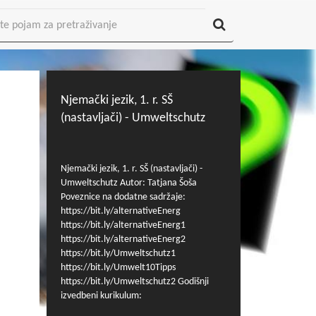
Njemački jezik, 1. r. SŠ
(nastavljači) - Umweltschutz
Njemački jezik, 1. r. SŠ (nastavljači) -
Umweltschutz Autor: Tatjana Šoša
Poveznice na dodatne sadržaje:
https://bit.ly/alternativeEnerg
https://bit.ly/alternativeEnerg1
https://bit.ly/alternativeEnerg2
https://bit.ly/Umweltschutz1
https://bit.ly/Umwelt10Tipps
https://bit.ly/Umweltschutz2 Godišnji
izvedbeni kurikulum:
https://mzo.gov.hr/vijesti/okvirni-godisnji-