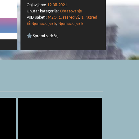
izvedbeni-kurikulumi-za-nastavnu-godinu-
Objavljeno:
19.08.2021
2020-2021/3929
Unutar kategorije:
Obrazovanje
VoD paketi:
MZO
,
1. razred SŠ
,
1. razred
SŠ Njemački jezik
,
Njemački jezik
Spremi sadržaj