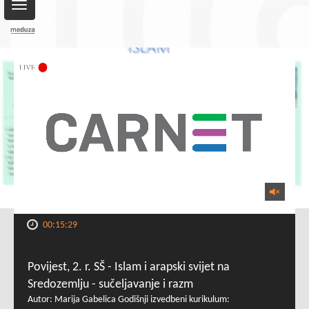
Toggle
navigation
00:15:29
Povijest, 2. r. SŠ - Islam i arapski svijet na
Sredozemlju - sučeljavanje i razm
Autor: Marija Gabelica Godišnji izvedbeni kurikulum: