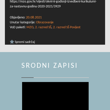
https://mzo.gov.hr/vijesti/okvirni-godisnji-izvedbeni-kurikulumi-
za-nastavnu-godinu-2020-2021/3929
Objavljeno:
20.08.2021
Unutar kategorije:
Obrazovanje
VoD paketi:
MZO
,
2. razred SŠ
,
2. razred SŠ Povijest
Spremi sadržaj
SRODNI ZAPISI