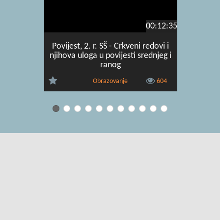
00:12:35
Povijest, 2. r. SŠ - Crkveni redovi i
Povijest
njihova uloga u povijesti srednjeg i
srednje
ranog
Obrazovanje
604
Uvjeti korištenja
|
O usluzi
|
Kontakt
|
Pomoć i podrška za
administratore
|
Pomoć i podrška za korisnike
|
Izjava o digitalnoj
pristupačnosti
|
Obavijest o privatnosti