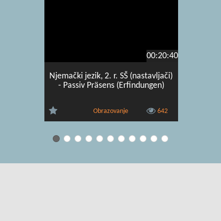
00:20:40
Njemački jezik, 2. r. SŠ (nastavljači)
Njemački j
- Passiv Präsens (Erfindungen)
- Schulsp
Obrazovanje
642