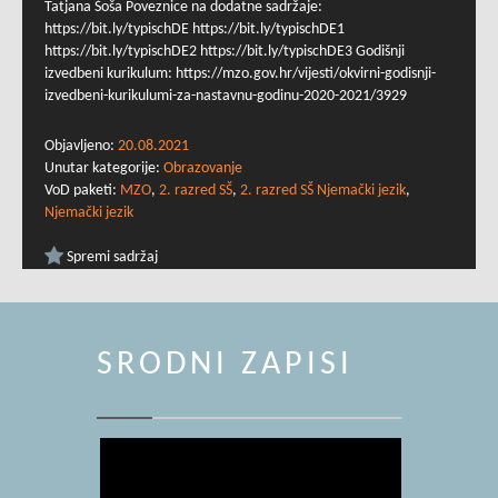
Tatjana Šoša Poveznice na dodatne sadržaje:
https://bit.ly/typischDE https://bit.ly/typischDE1
https://bit.ly/typischDE2 https://bit.ly/typischDE3 Godišnji
izvedbeni kurikulum: https://mzo.gov.hr/vijesti/okvirni-godisnji-
izvedbeni-kurikulumi-za-nastavnu-godinu-2020-2021/3929
Objavljeno:
20.08.2021
Unutar kategorije:
Obrazovanje
VoD paketi:
MZO
,
2. razred SŠ
,
2. razred SŠ Njemački jezik
,
Njemački jezik
Spremi sadržaj
SRODNI ZAPISI