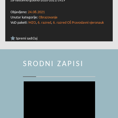
za-nastavnu-godinu-2020-2021/3929
Objavljeno:
24.08.2021
Unutar kategorije:
Obrazovanje
VoD paketi:
MZO
,
6. razred
,
6. razred OŠ Pravoslavni vjeronauk
Spremi sadržaj
SRODNI ZAPISI