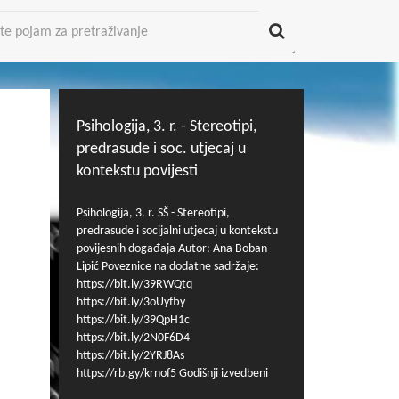
Psihologija, 3. r. - Stereotipi,
predrasude i soc. utjecaj u
kontekstu povijesti
Psihologija, 3. r. SŠ - Stereotipi,
predrasude i socijalni utjecaj u kontekstu
povijesnih događaja Autor: Ana Boban
Lipić Poveznice na dodatne sadržaje:
https://bit.ly/39RWQtq
https://bit.ly/3oUyfby
https://bit.ly/39QpH1c
https://bit.ly/2N0F6D4
https://bit.ly/2YRJ8As
https://rb.gy/krnof5 Godišnji izvedbeni
kurikulum: