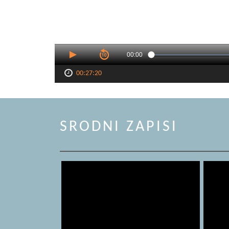
00:00
00:27:20
SRODNI ZAPISI