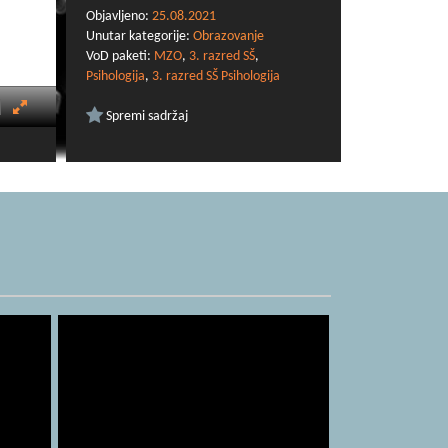
https://mzo.gov.hr/vijesti/okvirni-godisnji-
Objavljeno:
25.08.2021
izvedbeni-kurikulumi-za-nastavnu-godinu-
Unutar kategorije:
Obrazovanje
2020-2021/3929
VoD paketi:
MZO
,
3. razred SŠ
,
Psihologija
,
3. razred SŠ Psihologija
Spremi sadržaj